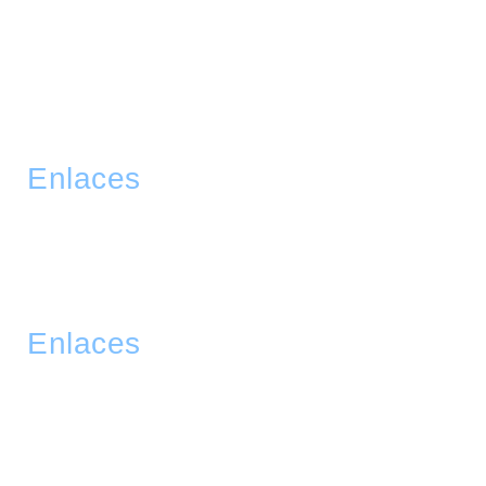
Servicios Corporativos
Cobertura
Tecnología
Blog
Contacto
Enlaces
Legales
Política de privacidad
Términos y condiciones
PQRS y evaluaciones
Políticas de servicio
Enlaces
Legales
Planta Principal - Av Pradilla No 3-57 Chía
350 4520 414
info@lavasecoprestigio.com