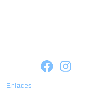
Lavaseco Prestigio transforma el cuidado de tus prendas con
tecnología avanzada y compromiso sostenible. Descubre la
calidad y confianza que mereces.
Enlaces
Rápidos
Home
Nosotros
Servicios Familiares